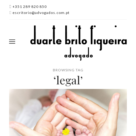
+351 289 820 850
escritorio@advogados.com.pt
BROWSING TAG
‘legal’