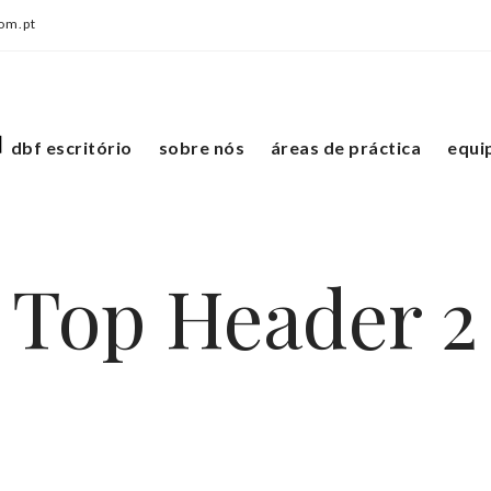
om.pt
dbf escritório
sobre nós
áreas de práctica
equi
Top Header 2