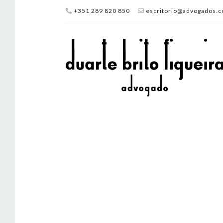
+351 289 820 850
escritorio@advogados.c