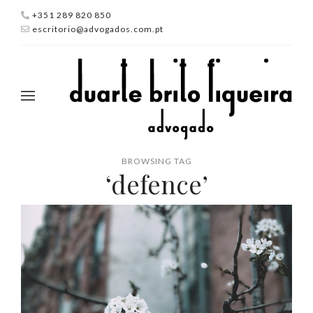
+351 289 820 850
escritorio@advogados.com.pt
BROWSING TAG
‘defence’