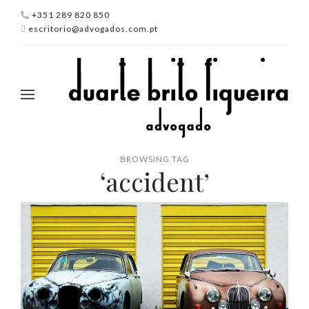
+351 289 820 850
escritorio@advogados.com.pt
BROWSING TAG
‘accident’